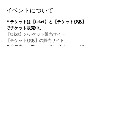
イベントについて
＊チケットは【teket】と【チケットぴあ】
でチケット販売中。
【teket】のチケット販売サイト
【チケットぴあ】の販売サイト
全席自由　一般：4,000円　学生：2,500円
バッハ：フランス組曲第6番BWV817
ヘンデル：クラブサン組曲第２集第1番
HWV434
続きを読む >>
このイベントをシェア