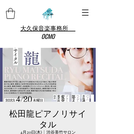
大久保音楽事務所
OCMO
松田龍ピアノリサイ
タル
4月20日(木)
  |  
渋谷美竹サロン