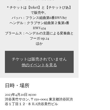
＊チケットは【teket】と【チケットぴあ】
で販売中。
バッハ：フランス組曲第6番BWV817
ヘンデル：クラブサン組曲第２集第1番
HWV434
ブラームス：ヘンデルの主題による変奏曲と
フーガ op.24
ほか
チケットは販売されていません
他のイベントを見る
日時・場所
2023年4月20日 19:00
渋谷美竹サロン, 〒150-0002 東京都渋谷区渋
谷１丁目１２−８ ILA渋谷美竹ビル