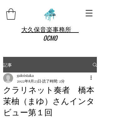
大久保音楽事務所
OCMO
記事
galoistaka
2022年8月23日
読了時間: 2分
クラリネット奏者 橋本
茉柚（まゆ）さんインタ
ビュー第１回