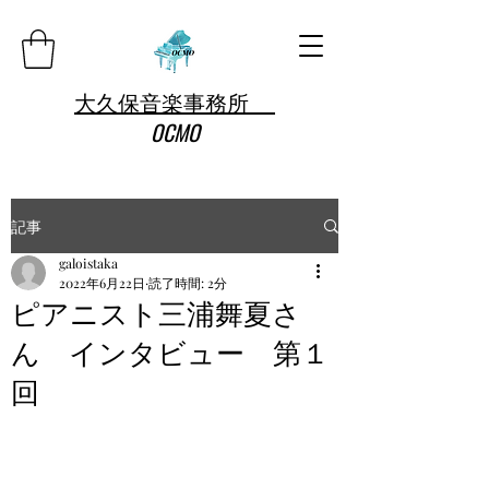
大久保音楽事務所
OCMO
記事
galoistaka
2022年6月22日
読了時間: 2分
ピアニスト三浦舞夏さ
ん インタビュー 第１
回